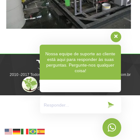
Nossa equipe de suporte ao cliente
está aqui para responder às suas
perguntas. Pergunte-nos qualquer
coisa!
2010 -2017 Todos os direitos reservados | www.gb-ecosolutions.com.br
Desenvolvido e
Gerenciado pela: