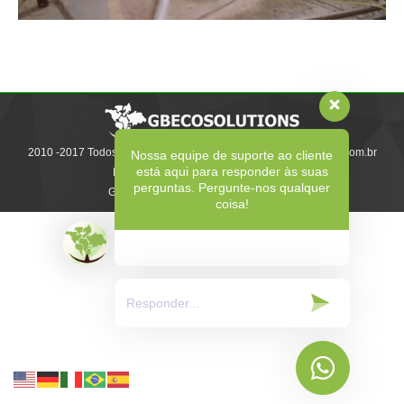
2010 -2017 Todos os direitos reservados | www.gb-ecosolutions.com.br
Nossa equipe de suporte ao cliente
está aqui para responder às suas
Desenvolvido e
perguntas. Pergunte-nos qualquer
Gerenciado pela:
coisa!