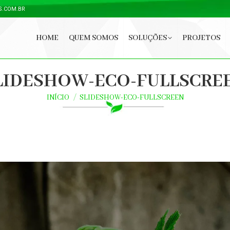
S.COM.BR
HOME
QUEM SOMOS
SOLUÇÕES
PROJETOS
LIDESHOW-ECO-FULLSCRE
INÍCIO
SLIDESHOW-ECO-FULLSCREEN
Você está aqui: