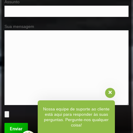
Assunto
Sua mensagem
Nossa equipe de suporte ao cliente
está aqui para responder às suas
perguntas. Pergunte-nos qualquer
coisa!