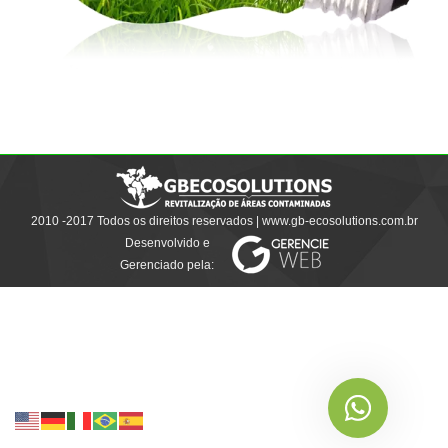
2010 -2017 Todos os direitos reservados | www.gb-ecosolutions.com.br
Desenvolvido e
Gerenciado pela: