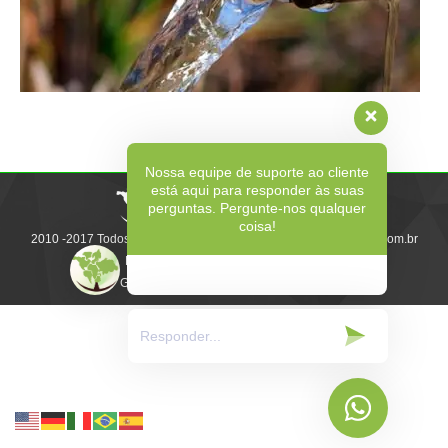
Nossa equipe de suporte ao cliente
está aqui para responder às suas
perguntas. Pergunte-nos qualquer
coisa!
2010 -2017 Todos os direitos reservados | www.gb-ecosolutions.com.br
Desenvolvido e
Gerenciado pela: