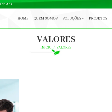
S.COM.BR
HOME
QUEM SOMOS
SOLUÇÕES
PROJETOS
VALORES
INÍCIO
VALORES
Você está aqui: